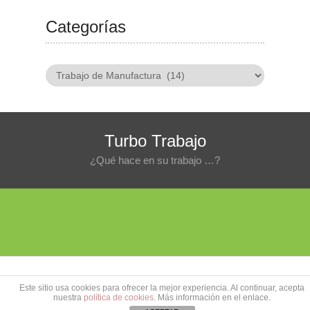
Categorías
Categorías
Turbo Trabajo
¿Qué hace en su trabajo …?
Copyright © 2026
Turbo Trabajo
Este sitio usa cookies para ofrecer la mejor experiencia. Al continuar, acepta
Contacto
-
Política de privacidad
-
Política de cookies
nuestra
política de cookies
. Más información en el enlace.