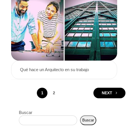
Qué hace un Arquitecto en su trabajo
Paginación
1
2
NEXT
de
Buscar
entradas
Buscar